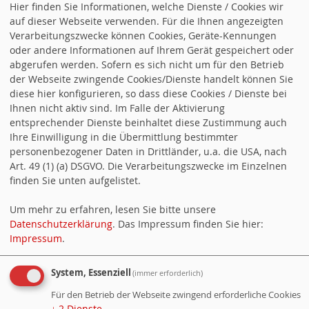
sauberes Wasser infrage Das Europäische Parlament hat heute
Hier finden Sie Informationen, welche Dienste / Cookies wir
eine Resolution zur Umsetzung der Kommunalabwasserrichtlinie
auf dieser Webseite verwenden. Für die Ihnen angezeigten
(KARL) verabschiedet. Die in der vergangenen Legislatur
Verarbeitungszwecke können Cookies, Geräte-Kennungen
beschlossene Vereinbarung zur Verbesserung der
oder andere Informationen auf Ihrem Gerät gespeichert oder
Wasserqualität sieht Vorschriften für eine durch Unternehmen
abgerufen werden. Sofern es sich nicht um für den Betrieb
gestützte Finanzierung der sogenannten 4. Reinigungsstufe vor.
der Webseite zwingende Cookies/Dienste handelt können Sie
An dieser finanziellen Großaufgabe sollen vor allem Kosmetik-…
diese hier konfigurieren, so dass diese Cookies / Dienste bei
„Fatales Signal an Kommunen und Verbraucher:innen“
Ihnen nicht aktiv sind. Im Falle der Aktivierung
weiterlesen
entsprechender Dienste beinhaltet diese Zustimmung auch
Ihre Einwilligung in die Übermittlung bestimmter
18.06.2026 12:16
Annika Klose zum Arbeitszeitgesetz
personenbezogener Daten in Drittländer, u.a. die USA, nach
Arbeitszeitgesetz: Flexibilisierung ist keine Einbahnstraße Im
Art. 49 (1) (a) DSGVO. Die Verarbeitungszwecke im Einzelnen
Koalitionsvertrag ist festgehalten, dass die neue
finden Sie unten aufgelistet.
Arbeitszeitregelung keine Ausweitung der Arbeitszeit gegen den
Willen der Beschäftigten sein darf, so Annika Klose. „Wir haben
Um mehr zu erfahren, lesen Sie bitte unsere
im Koalitionsvertrag explizit vereinbart, dass eine solche Reform
Datenschutzerklärung
. Das Impressum finden Sie hier:
auch und gerade im Sinne der Vereinbarkeit von Familie und
Impressum
.
Beruf ausgestaltet werden muss. Dass es also auch… Annika
Klose zum Arbeitszeitgesetz weiterlesen
System, Essenziell
(immer erforderlich)
Ein Service von
info.websozis.de
Für den Betrieb der Webseite zwingend erforderliche Cookies
↓
2
Dienste